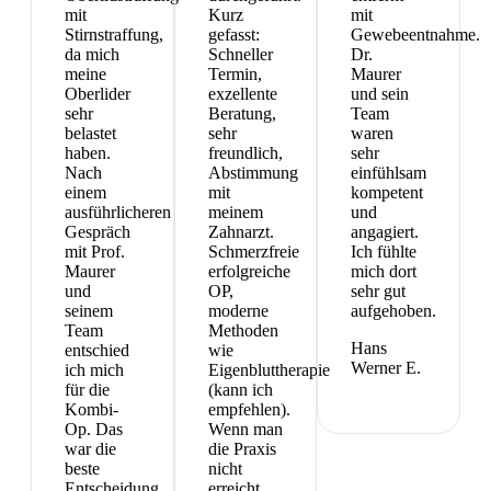
mit
Kurz
mit
Stirnstraffung,
gefasst:
Gewebeentnahme.
da mich
Schneller
Dr.
meine
Termin,
Maurer
Oberlider
exzellente
und sein
sehr
Beratung,
Team
belastet
sehr
waren
haben.
freundlich,
sehr
Nach
Abstimmung
einfühlsam
einem
mit
kompetent
ausführlicheren
meinem
und
Gespräch
Zahnarzt.
angagiert.
mit Prof.
Schmerzfreie
Ich fühlte
Maurer
erfolgreiche
mich dort
und
OP,
sehr gut
seinem
moderne
aufgehoben.
Team
Methoden
Hans
entschied
wie
Werner E.
ich mich
Eigenbluttherapie
für die
(kann ich
Kombi-
empfehlen).
Op. Das
Wenn man
war die
die Praxis
beste
nicht
Entscheidung
erreicht,