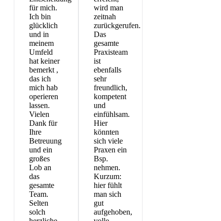
für mich.
wird man
Ich bin
zeitnah
glücklich
zurückgerufen.
und in
Das
meinem
gesamte
Umfeld
Praxisteam
hat keiner
ist
bemerkt ,
ebenfalls
das ich
sehr
mich hab
freundlich,
operieren
kompetent
lassen.
und
Vielen
einfühlsam.
Dank für
Hier
Ihre
könnten
Betreuung
sich viele
und ein
Praxen ein
großes
Bsp.
Lob an
nehmen.
das
Kurzum:
gesamte
hier fühlt
Team.
man sich
Selten
gut
solch
aufgehoben,
herzliche
volle