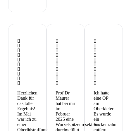
Herzlichen
Prof Dr
Ich hatte
Dank für
Maurer
eine OP
das tolle
hat bei mir
am
Ergebnis!
im
Oberkiefer.
Im Mai
Februar
Es wurde
war ich zu
2025 eine
ein
einer
Wurzelspitzenresektion
Backenzahn
Oberlidstraffung
durchgeführt.
entfernt