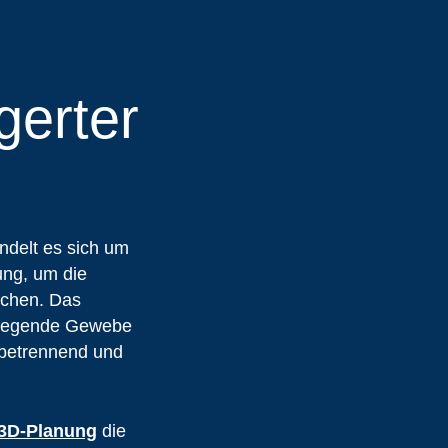
gerter
andelt es sich um
ung, um die
ichen. Das
mliegende Gewebe
etrennend und
 3D-Planung
die