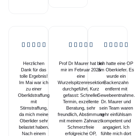
Herzlichen
Prof Dr Maurer hat bei
Ich hatte eine OP
Dank für das
mir im Februar 2025
am Oberkiefer. Es
tolle Ergebnis!
eine
wurde ein
Im Mai war ich
Wurzelspitzenresektion
Backenzahn
zu einer
durchgeführt. Kurz
entfernt mit
Oberlidstraffung
gefasst: Schneller
Gewebeentnahme.
mit
Termin, exzellente
Dr. Maurer und
Stirnstraffung,
Beratung, sehr
sein Team waren
da mich meine
freundlich, Abstimmung
sehr einfühlsam
Oberlider sehr
mit meinem Zahnarzt.
kompetent und
belastet haben.
Schmerzfreie
angagiert. Ich
Nach einem
erfolgreiche OP,
fühlte mich dort